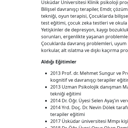
Üsküdar Üniversitesi Klinik psikoloji pro
Bilişsel davranışçı terapiler, Emdr, çözü
tekniği, oyun terapisi, Çocuklarda bilişse
test eğitimi, çocuk zeka testleri ve okula 
Yetişkinler de depresyon, kaygı bozuklukl
sorunları, ergenlikte yaşanan problemlerl
Çocuklarda davranış problemleri, uyum 
korkular, alt ıslatma ve dışkı kaçırma p
Aldığı Eğitimler
2013 Prof. dr. Mehmet Sungur ve Pro
kognitif ve davranışçı terapiler eğiti
2013 Uzman Psikolojik danışman Mah
tekniği eğitimi
2014 Dr. Öğr. Üyesi Selen Ayaş’ın ver
2014 Yrd. Doç. Dr. Nevin Dölek taraf
terapiler eğitimi
2017 Üsküdar üniversitesi Mmpı kişil