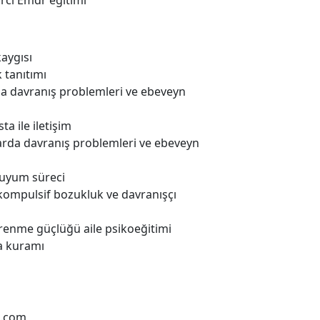
rci Emdr eğitimi
aygısı
 tanıtımı
a davranış problemleri ve ebeveyn
 ile iletişim
rda davranış problemleri ve ebeveyn
 uyum süreci
kompulsif bozukluk ve davranışçı
renme güçlüğü aile psikoeğitimi
a kuramı
k.com