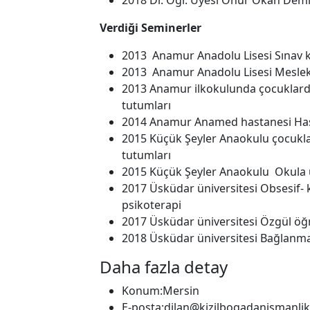
2018 Dr. Öğr. Üyesi Onur Okan Demi
Verdiği Seminerler
2013 Anamur Anadolu Lisesi Sınav k
2013 Anamur Anadolu Lisesi Meslek
2013 Anamur ilkokulunda çocuklard
tutumları
2014 Anamur Anamed hastanesi Hasta
2015 Küçük Şeyler Anaokulu çocukla
tutumları
2015 Küçük Şeyler Anaokulu Okula
2017 Üsküdar üniversitesi Obsesif- 
psikoterapi
2017 Üsküdar üniversitesi Özgül öğ
2018 Üsküdar üniversitesi Bağlanm
Daha fazla detay
Konum:
Mersin
E-posta:
dilan@kizilbogadanismanli