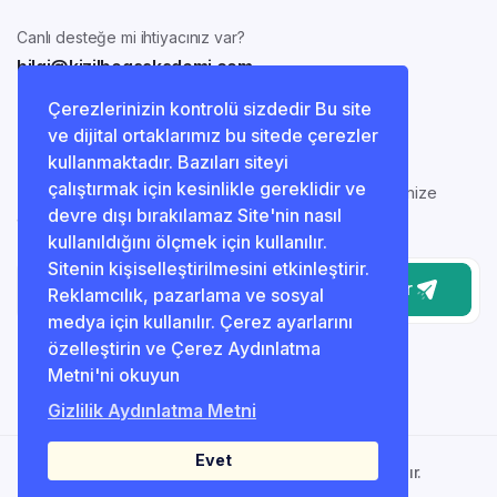
Canlı desteğe mi ihtiyacınız var?
bilgi@kizilbogaakademi.com
Çerezlerinizin kontrolü sizdedir Bu site
ve dijital ortaklarımız bu sitede çerezler
Bizimle iletişimde kalın
kullanmaktadır. Bazıları siteyi
çalıştırmak için kesinlikle gereklidir ve
En son haberleri ve güncellemeleri almak için bültenimize
devre dışı bırakılamaz Site'nin nasıl
abone olun!
kullanıldığını ölçmek için kullanılır.
Sitenin kişiselleştirilmesini etkinleştirir.
Gönder
Reklamcılık, pazarlama ve sosyal
medya için kullanılır. Çerez ayarlarını
özelleştirin ve Çerez Aydınlatma
Metni'ni okuyun
Gizlilik Aydınlatma Metni
Evet
© 2025 Kızılboğa Akademi. Her Hakkı Saklıdır.